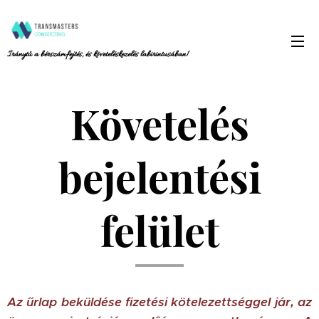
Iránytű a bérszámfejtés, és követeléskezelés labirintusában!
Követelés
bejelentési
felület
Az űrlap beküldése fizetési kötelezettséggel jár, az