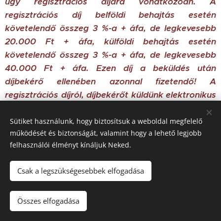
ügy regisztrációs díjára vonatkozóan. A
regisztrációs díj belföldi behajtás esetén
követelendő összeg 3 %-a + áfa, de legkevesebb
20.000 Ft + áfa, külföldi
behajtás esetén
követelendő összeg 3 %-a + áfa, de legkevesebb
40.000 Ft + áfa
. Ezen díj a beküldés után
díjbekérő ellenében azonnal fizetendő! A
regisztrációs díjról, díjbekérőt küldünk elektronikus
formában!
Sütiket használunk, hogy biztosítsuk a weboldal megfelelő
működését és biztonságát, valamint hogy a lehető legjobb
felhasználói élményt kínáljuk Neked.
Csak a legszükségesebbek elfogadása
© 2023 Minden jog fenntartva
Összes elfogadása
Sütik