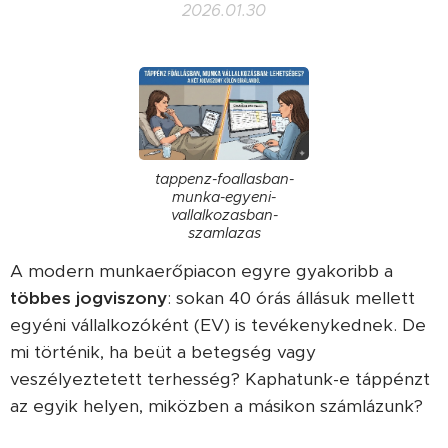
2026.01.30
tappenz-foallasban-
munka-egyeni-
vallalkozasban-
szamlazas
A modern munkaerőpiacon egyre gyakoribb a
többes jogviszony
: sokan 40 órás állásuk mellett
egyéni vállalkozóként (EV) is tevékenykednek. De
mi történik, ha beüt a betegség vagy
veszélyeztetett terhesség? Kaphatunk-e táppénzt
az egyik helyen, miközben a másikon számlázunk?