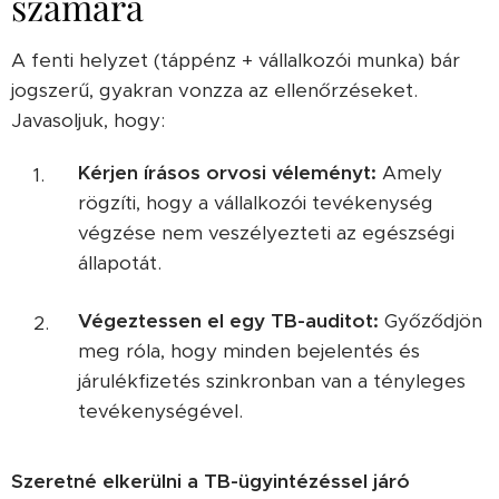
számára
A fenti helyzet (táppénz + vállalkozói munka) bár
jogszerű, gyakran vonzza az ellenőrzéseket.
Javasoljuk, hogy:
Kérjen írásos orvosi véleményt:
Amely
rögzíti, hogy a vállalkozói tevékenység
végzése nem veszélyezteti az egészségi
állapotát.
Végeztessen el egy TB-auditot:
Győződjön
meg róla, hogy minden bejelentés és
járulékfizetés szinkronban van a tényleges
tevékenységével.
Szeretné elkerülni a TB-ügyintézéssel járó