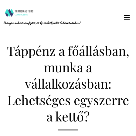
Iránytű a bérszámfejtés, és követeléskezelés labirintusában!
Táppénz a főállásban,
munka a
vállalkozásban:
Lehetséges egyszerre
a kettő?