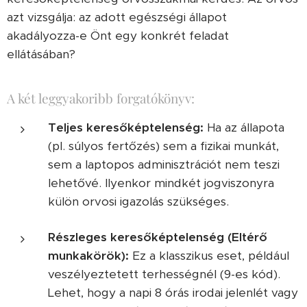
azt vizsgálja: az adott egészségi állapot
akadályozza-e Önt egy konkrét feladat
ellátásában?
A két leggyakoribb forgatókönyv:
Teljes keresőképtelenség:
Ha az állapota
(pl. súlyos fertőzés) sem a fizikai munkát,
sem a laptopos adminisztrációt nem teszi
lehetővé. Ilyenkor mindkét jogviszonyra
külön orvosi igazolás szükséges.
Részleges keresőképtelenség (Eltérő
munkakörök):
Ez a klasszikus eset, például
veszélyeztetett terhességnél (9-es kód).
Lehet, hogy a napi 8 órás irodai jelenlét vagy