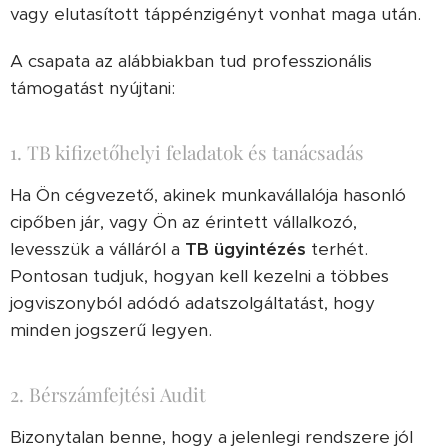
vagy elutasított táppénzigényt vonhat maga után.
A csapata az alábbiakban tud professzionális
támogatást nyújtani:
1. TB kifizetőhelyi feladatok és tanácsadás
Ha Ön cégvezető, akinek munkavállalója hasonló
cipőben jár, vagy Ön az érintett vállalkozó,
levesszük a válláról a
TB ügyintézés
terhét.
Pontosan tudjuk, hogyan kell kezelni a többes
jogviszonyból adódó adatszolgáltatást, hogy
minden jogszerű legyen.
2. Bérszámfejtési Audit
Bizonytalan benne, hogy a jelenlegi rendszere jól