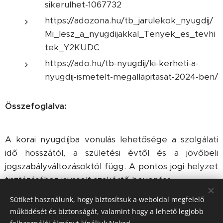
sikerulhet-1067732
https://adozona.hu/tb_jarulekok_nyugdij/
Mi_lesz_a_nyugdijakkal_Tenyek_es_tevhi
tek_Y2KUDC
https://ado.hu/tb-nyugdij/ki-kerheti-a-
nyugdij-ismetelt-megallapitasat-2024-ben/
Összefoglalva:
A korai nyugdíjba vonulás lehetősége a szolgálati
idő hosszától, a születési évtől és a jövőbeli
jogszabályváltozásoktól függ. A pontos jogi helyzet
tisztázásához javasolt szakértő bevonása.
Sütiket használunk, hogy biztosítsuk a weboldal megfelelő
működését és biztonságát, valamint hogy a lehető legjobb
Share