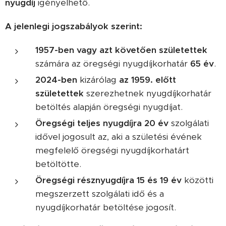
nyugdíj
igényelhető.
A jelenlegi jogszabályok szerint:
1957-ben vagy azt követően születettek
számára az öregségi nyugdíjkorhatár
65 év
.
2024-ben
kizárólag
az 1959. előtt
születettek
szerezhetnek nyugdíjkorhatár
betöltés alapján öregségi nyugdíjat.
Öregségi teljes nyugdíjra
20 év
szolgálati
idővel jogosult az, aki a születési évének
megfelelő öregségi nyugdíjkorhatárt
betöltötte.
Öregségi résznyugdíjra
15 és 19 év
közötti
megszerzett szolgálati idő és a
nyugdíjkorhatár betöltése jogosít.