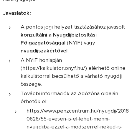
Javaslatok:
A pontos jogi helyzet tisztázásához javasolt
konzultálni a Nyugdíjbiztosítási
Főigazgatósággal
(NYIF) vagy
nyugdíjszakértővel
.
A NYIF honlapján
(https://kalkulator.onyf.hu/) elérhető online
kalkulátorral becsülhető a várható nyugdíj
összege.
További információk az Adózóna oldalán
érhetők el:
https://www.penzcentrum.hu/nyugdij/2018
0626/55-evesen-is-el-lehet-menni-
nyugdijba-ezzel-a-modszerrel-neked-is-