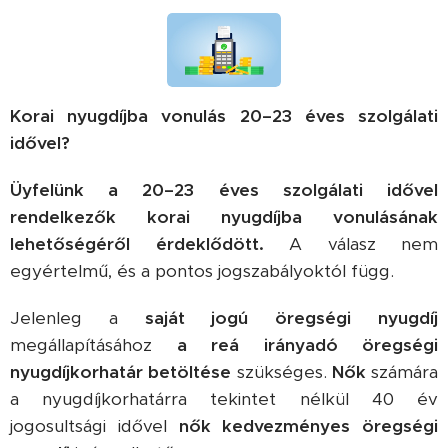
Korai nyugdíjba vonulás 20–23 éves szolgálati
idővel?
Üyfelünk a 20–23 éves szolgálati idővel
rendelkezők korai nyugdíjba vonulásának
lehetőségéről érdeklődött.
A válasz nem
egyértelmű, és a pontos jogszabályoktól függ.
Jelenleg a
saját jogú öregségi nyugdíj
megállapításához
a reá irányadó öregségi
nyugdíjkorhatár betöltése
szükséges.
Nők
számára
a nyugdíjkorhatárra tekintet nélkül 40 év
jogosultsági idővel
nők kedvezményes öregségi