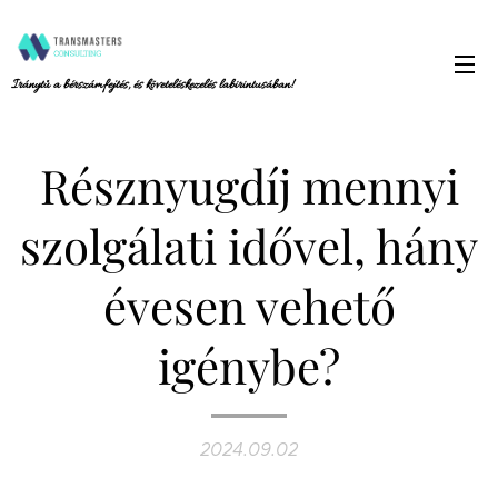
Iránytű a bérszámfejtés, és követeléskezelés labirintusában!
Résznyugdíj mennyi
szolgálati idővel, hány
évesen vehető
igénybe?
2024.09.02