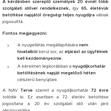
A kérdésben szereplő személyek 20 évnél több
szolgálati idővel rendelkeznek,
így
65. életévük
betöltése napjától öregségi teljes nyugdíjra
válnak
jogosulttá.
Fontos megjegyezni:
A nyugellátás megállapítására
nem
hivatalból
kerül sor, az
eljárást az ügyfélnek
kell kezdeményeznie
.
A kérelmet legkorábban a
nyugdíjkorhatár
betöltésének napját megelőző héten
célszerű benyújtani.
A NAV
Terve
szerint a nyugdíjkorhatár
72 évre
tolódik ki. Ez esetben a 72. életév betöltése
jogosítana a 20 év szolgálati idő után járó
résznyugdíjra.