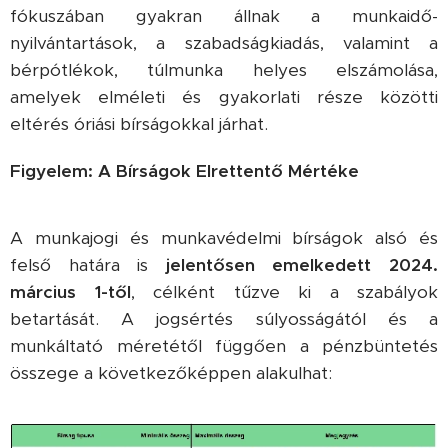
fókuszában gyakran állnak a munkaidő-
nyilvántartások, a szabadságkiadás, valamint a
bérpótlékok, túlmunka helyes elszámolása,
amelyek elméleti és gyakorlati része közötti
eltérés óriási bírságokkal járhat.
Figyelem: A Bírságok Elrettentő Mértéke
⚠️
A munkajogi és munkavédelmi bírságok alsó és
felső határa is
jelentősen emelkedett 2024.
március 1-től
, célként tűzve ki a szabályok
betartását. A jogsértés súlyosságától és a
munkáltató méretétől függően a pénzbüntetés
összege a következőképpen alakulhat: