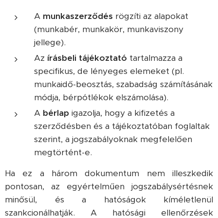
A
munkaszerződés
rögzíti az alapokat
(munkabér, munkakör, munkaviszony
jellege).
Az
írásbeli tájékoztató
tartalmazza a
specifikus, de lényeges elemeket (pl.
munkaidő-beosztás, szabadság számításának
módja, bérpótlékok elszámolása).
A
bérlap
igazolja, hogy a kifizetés a
szerződésben és a tájékoztatóban foglaltak
szerint, a jogszabályoknak megfelelően
megtörtént-e.
Ha ez a három dokumentum nem illeszkedik
pontosan, az egyértelműen jogszabálysértésnek
minősül, és a hatóságok kíméletlenül
szankcionálhatják. A hatósági ellenőrzések