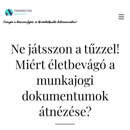
Iránytű a bérszámfejtés, és követeléskezelés labirintusában!
Ne játsszon a tűzzel!
Miért életbevágó a
munkajogi
dokumentumok
átnézése?