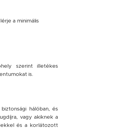
érje a minimális
ely szerint illetékes
entumokat is.
 biztonsági hálóban, és
gdíjra, vagy akiknek a
lekkel és a korlátozott