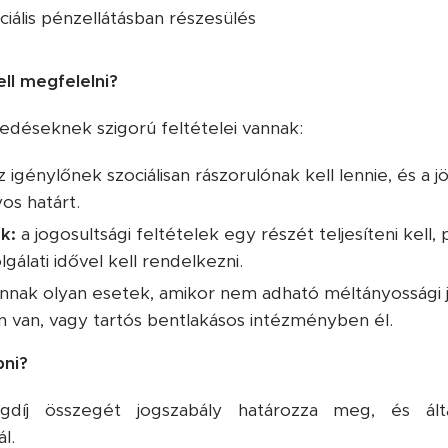
iális pénzellátásban részesülés
ell megfelelni?
edéseknek szigorú feltételei vannak:
 igénylőnek szociálisan rászorulónak kell lennie, és a
os határt.
k:
a jogosultsági feltételek egy részét teljesíteni kell,
álati idővel kell rendelkezni.
nnak olyan esetek, amikor nem adható méltányossági ju
n van, vagy tartós bentlakásos intézményben él.
pni?
gdíj összegét jogszabály határozza meg, és ált
l.