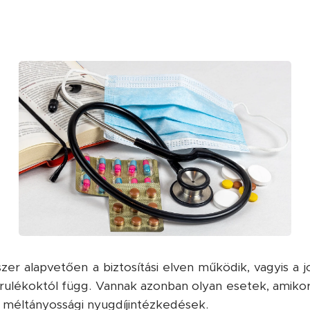
er alapvetően a biztosítási elven működik, vagyis a jo
rulékoktól függ. Vannak azonban olyan esetek, amikor 
a méltányossági nyugdíjintézkedések.