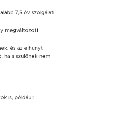
alább 7,5 év szolgálati
gy megváltozott
.
nek, és az elhunyt
tó, ha a szülőnek nem
k is, például:
s