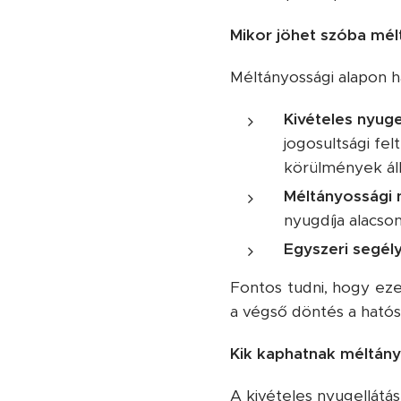
Mikor jöhet szóba mé
Méltányossági alapon 
Kivételes nyuge
jogosultsági fe
körülmények áll
Méltányossági 
nyugdíja alacson
Egyszeri segély
Fontos tudni, hogy ez
a végső döntés a hatós
Kik kaphatnak méltány
A kivételes nyugellát