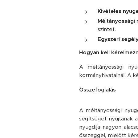
Kivételes nyuge
Méltányossági 
szintet.
Egyszeri segély
Hogyan kell kérelmezn
A méltányossági nyug
kormányhivatalnál. A k
Összefoglalás
A méltányossági nyugdí
segítséget nyújtanak 
nyugdíja nagyon alacso
összeggel, mielőtt kér