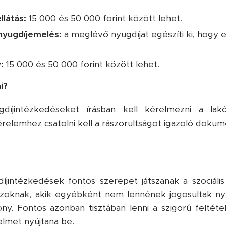
llátás:
15 000 és 50 000 forint között lehet.
nyugdíjemelés:
a meglévő nyugdíjat egészíti ki, hogy el
:
15 000 és 50 000 forint között lehet.
i?
díjintézkedéseket írásban kell kérelmezni a lakóh
érelemhez csatolni kell a rászorultságot igazoló dokum
jintézkedések fontos szerepet játszanak a szociális
azoknak, akik egyébként nem lennének jogosultak nyu
ny. Fontos azonban tisztában lenni a szigorú feltéte
elmet nyújtana be.