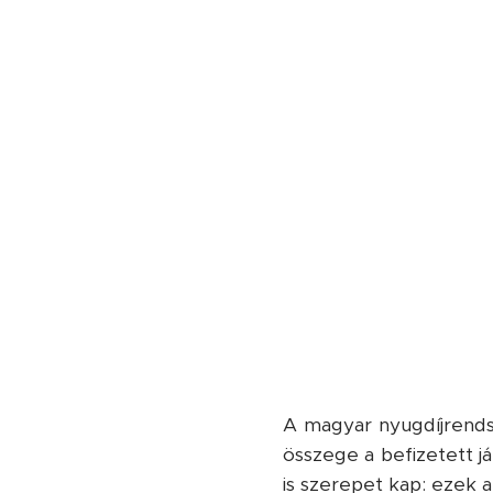
A magyar nyugdíjrendsz
összege a befizetett já
is szerepet kap: ezek 