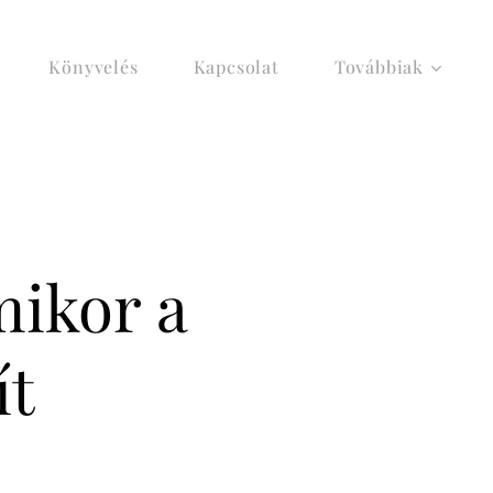
Könyvelés
Kapcsolat
Továbbiak
mikor a
ít