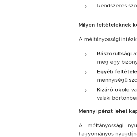
Rendszeres szoc
Milyen feltételeknek k
A méltányossági intézk
Rászorultság:
az
meg egy bizony
Egyéb feltétele
mennyiségű szolg
Kizáró okok:
va
valaki börtönbe
Mennyi pénzt lehet ka
A méltányossági nyu
hagyományos nyugdíjná