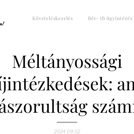
Követeléskezelés
Bér- tb ügyintézés
n!
Méltányossági
jintézkedések: a
ászorultság szám
2024.09.02