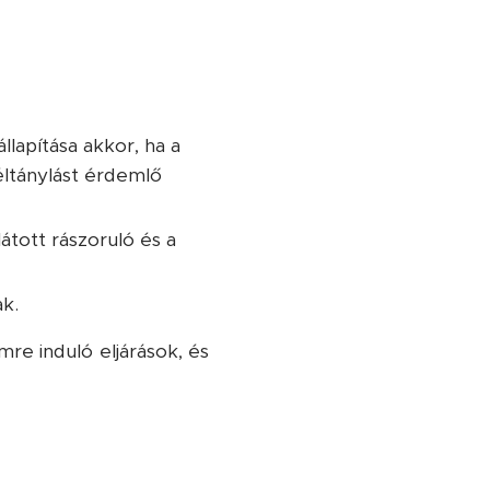
lapítása akkor, ha a
éltánylást érdemlő
átott rászoruló és a
k.
e induló eljárások, és