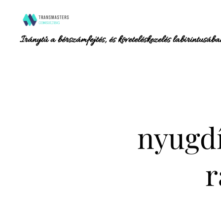
Iránytű a bérszámfejtés, és követeléskezelés labirintusába
nyugdí
r