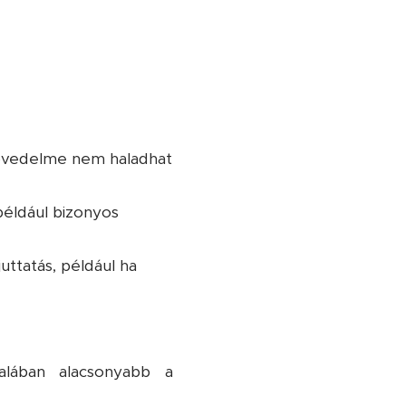
 jövedelme nem haladhat
 például bizonyos
ttatás, például ha
alában alacsonyabb a