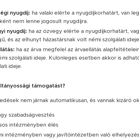
égi nyugdíj:
ha valaki elérte a nyugdíjkorhatárt, van leg
ként nem lenne jogosult nyugdíjra.
yi nyugdíj:
ha az özvegy elérte a nyugdíjkorhatárt, va
 és az elhunyt házastársnak volt némi szolgálati ideje
látás:
ha az árva megfelel az árvaellátás alapfeltételei
émi szolgálati ideje. Különleges esetben akkor is adha
ati ideje.
ltányossági támogatást?
edések nem járnak automatikusan, és vannak kizáró oko
vagy szabadságvesztés
ásos intézményben élés
 intézményben vagy javítóintézetben való elhelyezé