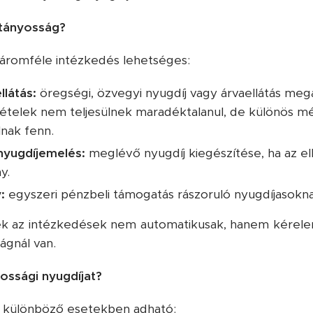
ltányosság?
háromféle intézkedés lehetséges:
llátás:
öregségi, özvegyi nyugdíj vagy árvaellátás megál
ltételek nem teljesülnek maradéktalanul, de különös m
nak fenn.
nyugdíjemelés:
meglévő nyugdíj kiegészítése, ha az ell
y.
:
egyszeri pénzbeli támogatás rászoruló nyugdíjasokna
ek az intézkedések nem automatikusak, hanem kérelemr
ágnál van.
ossági nyugdíjat?
ás különböző esetekben adható: