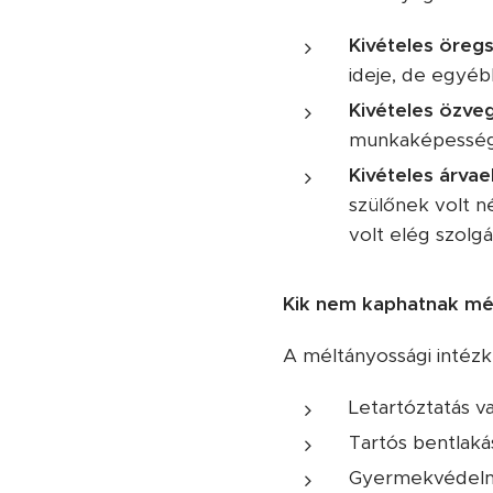
Kivételes öregs
ideje, de egyéb
Kivételes özveg
munkaképességű,
Kivételes árvael
szülőnek volt n
volt elég szolgál
Kik nem kaphatnak mé
A méltányossági intézk
Letartóztatás 
Tartós bentlak
Gyermekvédelmi