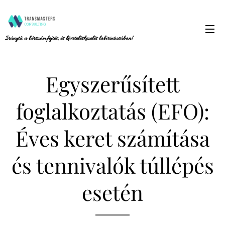
Iránytű a bérszámfejtés, és követeléskezelés labirintusában!
Egyszerűsített
foglalkoztatás (EFO):
Éves keret számítása
és tennivalók túllépés
esetén