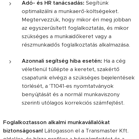
Adó- és HR tanácsadás:
Segítünk
optimalizálni a munkaerő-költségeket.
Megtervezzük, hogy mikor éri meg jobban
az egyszerűsített foglalkoztatás, és mikor
szükséges a munkaidőkeret vagy a
részmunkaidős foglalkoztatás alkalmazása.
Azonnali segítség hiba esetén:
Ha a cég
véletlenül túllépte a keretet, szakértő
csapatunk elvégzi a szükséges bejelentések
törlését, a 'T1041-es nyomtatványok
benyújtását és a normál munkaviszony
szerinti utólagos korrekciós számfejtést.
Foglalkoztasson alkalmi munkavállalókat
biztonságosan!
Látogasson el a Transmaster Kft.