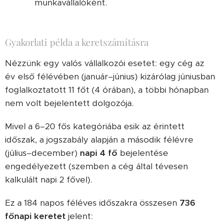
munkavállalóként.
Gyakorlati példa a keretszámításra
Nézzünk egy valós vállalkozói esetet: egy cég az
év első félévében (január–június) kizárólag júniusban
foglalkoztatott 11 főt (4 órában), a többi hónapban
nem volt bejelentett dolgozója.
Mivel a 6–20 fős kategóriába esik az érintett
időszak, a jogszabály alapján a második félévre
(július–december)
napi 4 fő
bejelentése
engedélyezett (szemben a cég által tévesen
kalkulált napi 2 fővel).
Ez a 184 napos féléves időszakra összesen
736
főnapi keretet
jelent: