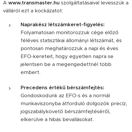
A
www.transmaster.hu
szolgáltatásaival levesszük a
válláról ezt a kockázatot:
Naprakész létszámkeret-figyelés:
Folyamatosan monitorozzuk cége előző
féléves statisztikai állományi létszámát, és
pontosan meghatározzuk a napi és éves
EFO-kereteit, hogy egyetlen napra se
jelentsen be a megengedettnél több
embert.
Precedens értékű bérszámfejtés:
Gondoskodunk az EFO-s és a normál
munkaviszonyba átforduló dolgozók precíz,
jogszabálykövető bérszámfejtéséről,
elkerülve a hibás bevallásokat.