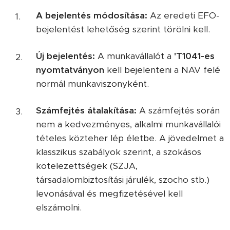
A bejelentés módosítása:
Az eredeti EFO-
bejelentést lehetőség szerint törölni kell.
Új bejelentés:
A munkavállalót a
'T1041-es
nyomtatványon
kell bejelenteni a NAV felé
normál munkaviszonyként.
Számfejtés átalakítása:
A számfejtés során
nem a kedvezményes, alkalmi munkavállalói
tételes közteher lép életbe. A jövedelmet a
klasszikus szabályok szerint, a szokásos
kötelezettségek (SZJA,
társadalombiztosítási járulék, szocho stb.)
levonásával és megfizetésével kell
elszámolni.